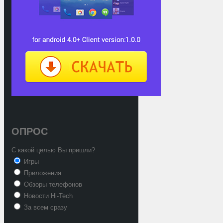
ОПРОС
С какой целью Вы пришли?
Игры
Приложения
Обзоры телефонов
Новости Hi-Tech
За всем сразу