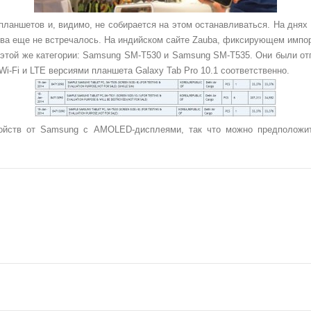
планшетов и, видимо, не собирается на этом останавливаться. На днях
тва еще не встречалось. На индийском сайте Zauba, фиксирующем импор
этой же категории: Samsung SM-T530 и Samsung SM-T535. Они были отп
-Fi и LTE версиями планшета Galaxy Tab Pro 10.1 соответственно.
ойств от Samsung с AMOLED-дисплеями, так что можно предположит