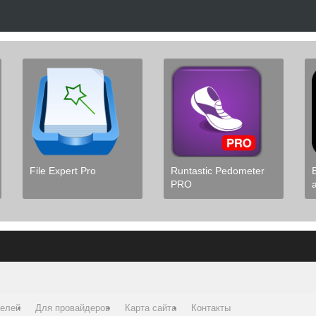
File Expert Pro
Runtastic Pedometer
PRO
телей
Для провайдеров
Карта сайта
Контакты