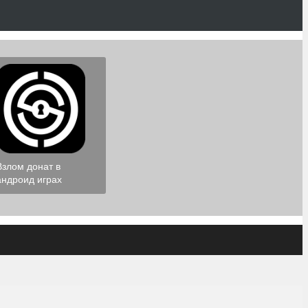
Взлом донат в
андроид играх