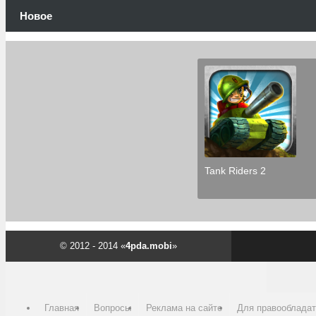
Новое
Tank Riders 2
© 2012 - 2014 «
4pda.mobi
»
Главная
Вопросы
Реклама на сайте
Для правооблада