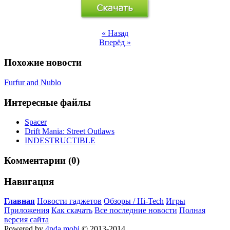
« Назад
Вперёд »
Похожие новости
Furfur and Nublo
Интересные файлы
Spacer
Drift Mania: Street Outlaws
INDESTRUCTIBLE
Комментарии (0)
Навигация
Главная
Новости гаджетов
Обзоры / Hi-Tech
Игры
Приложения
Как скачать
Все последние новости
Полная
версия сайта
Powered by
4pda.mobi
© 2013-2014