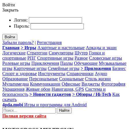
Войти
Закрыть
Логин:
Пароль:
Войти
Забыли пароль?
|
Регистрация
Главная
> Игры
Азартные и настольные
Аркады и экшн
Логические
Стратегии
Симуляторы
Шутер
Гонки и
спортивные
РПГ
Спортивные игры
Разное
Словесные игры
Ролевые игры
Приключения
Пазлы
Обучающие
Музыкальные
игры
Карточные игры
Семейные игры
> Приложения
Бизнес
Спорт и здоровье
Инструменты
Справочники
Аудио
Образование
Персональные
Социальные
Стиль жизни
Мультимедиа
Коммуникации
Офисные
Виджеты
Фотография
Украшения
Живые обои
Навигация, GPS
Система и
безопасность
> Новости гаджетов
> Обзоры / Hi-Tech
Как
скачать
4pda.mobi
Игры и программы для Android
Найти
Полная версия сайта