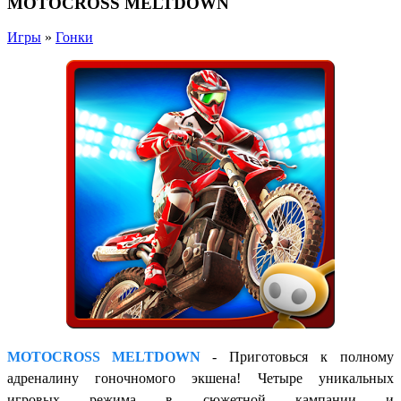
MOTOCROSS MELTDOWN
Игры
»
Гонки
MOTOCROSS MELTDOWN
-
Приготовься к полному
адреналину гоночномого экшена! Четыре уникальных
игровых режима в сюжетной кампании и