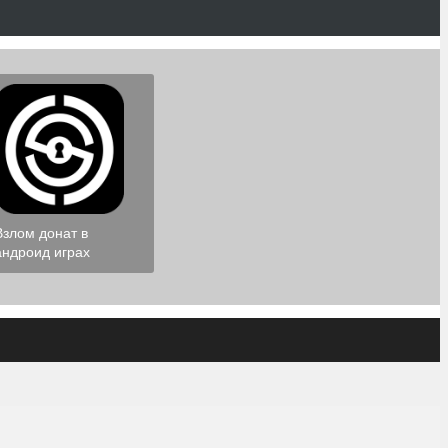
Взлом донат в
андроид играх