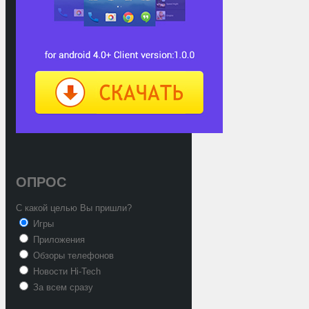
ОПРОС
С какой целью Вы пришли?
Игры
Приложения
Обзоры телефонов
Новости Hi-Tech
За всем сразу