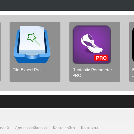
File Expert Pro
Runtastic Pedometer
PRO
телей
Для провайдеров
Карта сайта
Контакты