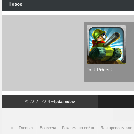
Новое
Tank Riders 2
© 2012 - 2014 «
4pda.mobi
»
Главная
Вопросы
Реклама на сайте
Для правооблада