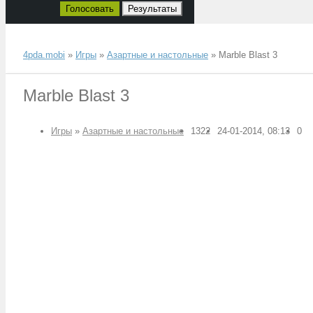
Голосовать
Результаты
4pda.mobi
»
Игры
»
Азартные и настольные
» Marble Blast 3
Marble Blast 3
Игры
»
Азартные и настольные
1322
24-01-2014, 08:13
0