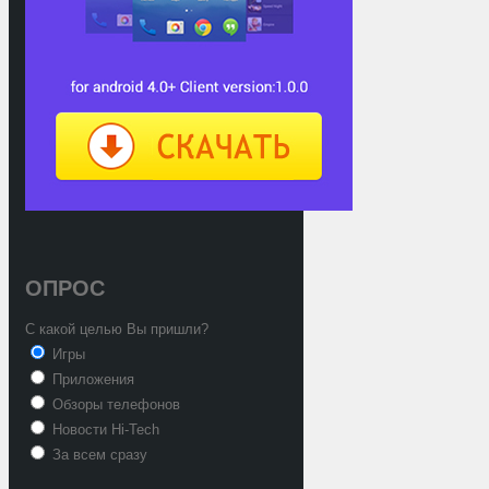
ОПРОС
С какой целью Вы пришли?
Игры
Приложения
Обзоры телефонов
Новости Hi-Tech
За всем сразу