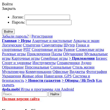
Войти
Закрыть
Логин:
Пароль:
Войти
Забыли пароль?
|
Регистрация
Главная
> Игры
Азартные и настольные
Аркады и экшн
Логические
Стратегии
Симуляторы
Шутер
Гонки и
спортивные
РПГ
Спортивные игры
Разное
Словесные игры
Ролевые игры
Приключения
Пазлы
Обучающие
Музыкальные
игры
Карточные игры
Семейные игры
> Приложения
Бизнес
Спорт и здоровье
Инструменты
Справочники
Аудио
Образование
Персональные
Социальные
Стиль жизни
Мультимедиа
Коммуникации
Офисные
Виджеты
Фотография
Украшения
Живые обои
Навигация, GPS
Система и
безопасность
> Новости гаджетов
> Обзоры / Hi-Tech
Как
скачать
4pda.mobi
Игры и программы для Android
Найти
Полная версия сайта