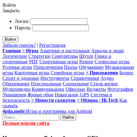
Войти
Закрыть
Логин:
Пароль:
Войти
Забыли пароль?
|
Регистрация
Главная
> Игры
Азартные и настольные
Аркады и экшн
Логические
Стратегии
Симуляторы
Шутер
Гонки и
спортивные
РПГ
Спортивные игры
Разное
Словесные игры
Ролевые игры
Приключения
Пазлы
Обучающие
Музыкальные
игры
Карточные игры
Семейные игры
> Приложения
Бизнес
Спорт и здоровье
Инструменты
Справочники
Аудио
Образование
Персональные
Социальные
Стиль жизни
Мультимедиа
Коммуникации
Офисные
Виджеты
Фотография
Украшения
Живые обои
Навигация, GPS
Система и
безопасность
> Новости гаджетов
> Обзоры / Hi-Tech
Как
скачать
4pda.mobi
Игры и программы для Android
Найти
Полная версия сайта