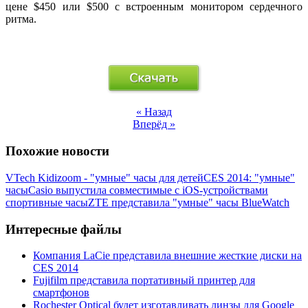
цене $450 или $500 с встроенным монитором сердечного
ритма.
« Назад
Вперёд »
Похожие новости
VTech Kidizoom - "умные" часы для детей
CES 2014: "умные"
часы
Casio выпустила совместимые с iOS-устройствами
спортивные часы
ZTE представила "умные" часы BlueWatch
Интересные файлы
Компания LaCie представила внешние жесткие диски на
CES 2014
Fujifilm представила портативный принтер для
смартфонов
Rochester Optical будет изготавливать линзы для Google