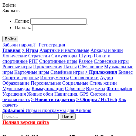
Войти
Закрыть
Логин:
Пароль:
Войти
Забыли пароль?
|
Регистрация
Главная
> Игры
Азартные и настольные
Аркады и экшн
Логические
Стратегии
Симуляторы
Шутер
Гонки и
спортивные
РПГ
Спортивные игры
Разное
Словесные игры
Ролевые игры
Приключения
Пазлы
Обучающие
Музыкальные
игры
Карточные игры
Семейные игры
> Приложения
Бизнес
Спорт и здоровье
Инструменты
Справочники
Аудио
Образование
Персональные
Социальные
Стиль жизни
Мультимедиа
Коммуникации
Офисные
Виджеты
Фотография
Украшения
Живые обои
Навигация, GPS
Система и
безопасность
> Новости гаджетов
> Обзоры / Hi-Tech
Как
скачать
4pda.mobi
Игры и программы для Android
Найти
Полная версия сайта