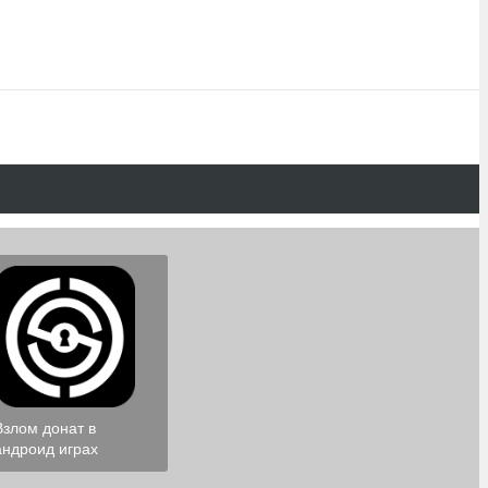
Взлом донат в
андроид играх