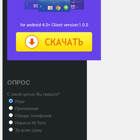
ОПРОС
С какой целью Вы пришли?
Игры
Приложения
Обзоры телефонов
Новости Hi-Tech
За всем сразу