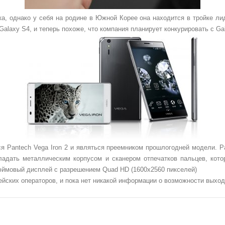
а, однако у себя на родине в Южной Корее она находится в тройке л
Galaxy S4, и теперь похоже, что компания планирует конкурировать с G
я Pantech Vega Iron 2 и являться преемником прошлогодней модели. Pa
бладать металлическим корпусом и сканером отпечатков пальцев, ко
-дюймовый дисплей с разрешением Quad HD (1600x2560 пикселей)
рейских операторов, и пока нет никакой информации о возможности выхо