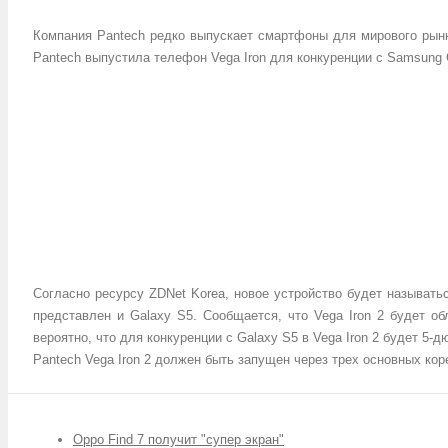
Компания Pantech редко выпускает смартфоны для мирового рынк
Pantech выпустила телефон Vega Iron для конкуренции с Samsung 
Согласно ресурсу ZDNet Korea, новое устройство будет называтьс
представлен и Galaxy S5. Сообщается, что Vega Iron 2 будет о
вероятно, что для конкуренции с Galaxy S5 в Vega Iron 2 будет 5
Pantech Vega Iron 2 должен быть запущен через трех основных ко
Oppo Find 7 получит "супер экран"