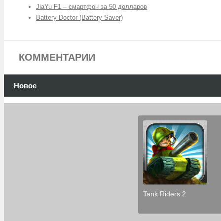
JiaYu F1 – смартфон за 50 долларов
Battery Doctor (Battery Saver)
КОММЕНТАРИИ
Новое
Tank Riders 2