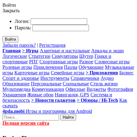
Войти
Закрыть
Логин:
Пароль:
Войти
Забыли пароль?
|
Регистрация
Главная
> Игры
Азартные и настольные
Аркады и экшн
Логические
Стратегии
Симуляторы
Шутер
Гонки и
спортивные
РПГ
Спортивные игры
Разное
Словесные игры
Ролевые игры
Приключения
Пазлы
Обучающие
Музыкальные
игры
Карточные игры
Семейные игры
> Приложения
Бизнес
Спорт и здоровье
Инструменты
Справочники
Аудио
Образование
Персональные
Социальные
Стиль жизни
Мультимедиа
Коммуникации
Офисные
Виджеты
Фотография
Украшения
Живые обои
Навигация, GPS
Система и
безопасность
> Новости гаджетов
> Обзоры / Hi-Tech
Как
скачать
4pda.mobi
Игры и программы для Android
Найти
Полная версия сайта