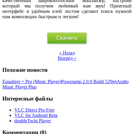
качественный
широкополосный эквалайзер
, настроив
который мы получим любимый нам звук! Приятный
интерфейс в удобным
плей листом
сделают поиск нужной
нам композиции быстрым и легким!
« Назад
Вперёд »
Похожие новости
Equalizer + Pro (Music Player)
Poweramp 2.0.9 Build 529
jetAudio
Music Player Plus
Интересные файлы
VLC Direct Pro Free
VLC for Android Beta
doubleTwist Player
Комментарии (0)