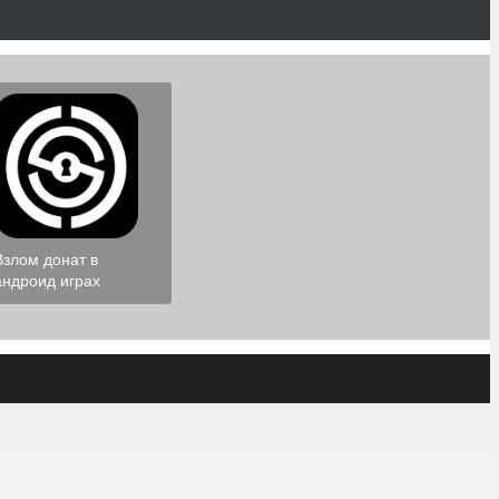
Взлом донат в
андроид играх