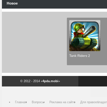
Новое
Tank Riders 2
© 2012 - 2014 «
4pda.mobi
»
Главная
Вопросы
Реклама на сайте
Для правооблада