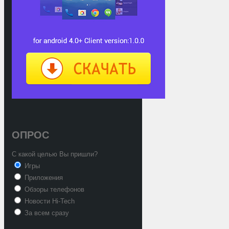
ОПРОС
С какой целью Вы пришли?
Игры
Приложения
Обзоры телефонов
Новости Hi-Tech
За всем сразу