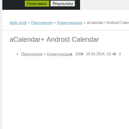
Голосовать
Результаты
4pda.mobi
»
Приложения
»
Коммуникации
» aCalendar+ Android Cale
aCalendar+ Android Calendar
Приложения
»
Коммуникации
2268
15-01-2014, 02:46
0