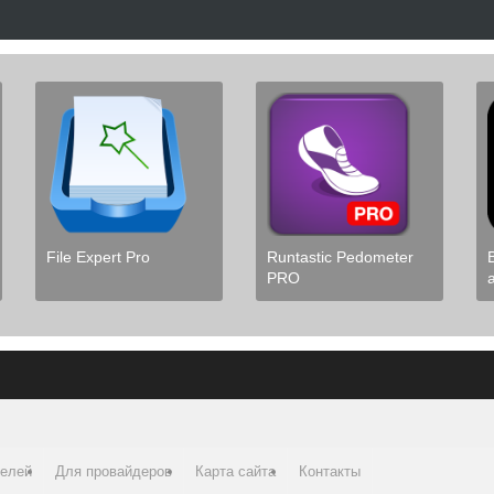
File Expert Pro
Runtastic Pedometer
PRO
телей
Для провайдеров
Карта сайта
Контакты