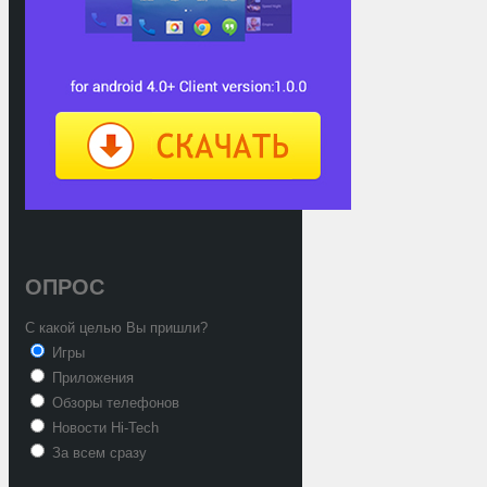
ОПРОС
С какой целью Вы пришли?
Игры
Приложения
Обзоры телефонов
Новости Hi-Tech
За всем сразу