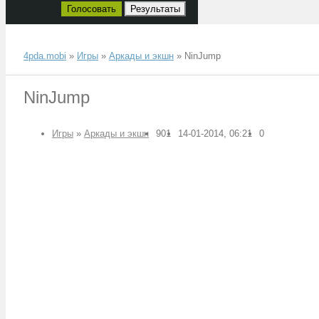
Голосовать
Результаты
4pda.mobi
»
Игры
»
Аркады и экшн
» NinJump
NinJump
Игры
»
Аркады и экшн
901
14-01-2014, 06:21
0