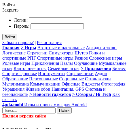
Войти
Закрыть
Логин:
Пароль:
Войти
Забыли пароль?
|
Регистрация
Главная
> Игры
Азартные и настольные
Аркады и экшн
Логические
Стратегии
Симуляторы
Шутер
Гонки и
спортивные
РПГ
Спортивные игры
Разное
Словесные игры
Ролевые игры
Приключения
Пазлы
Обучающие
Музыкальные
игры
Карточные игры
Семейные игры
> Приложения
Бизнес
Спорт и здоровье
Инструменты
Справочники
Аудио
Образование
Персональные
Социальные
Стиль жизни
Мультимедиа
Коммуникации
Офисные
Виджеты
Фотография
Украшения
Живые обои
Навигация, GPS
Система и
безопасность
> Новости гаджетов
> Обзоры / Hi-Tech
Как
скачать
4pda.mobi
Игры и программы для Android
Найти
Полная версия сайта