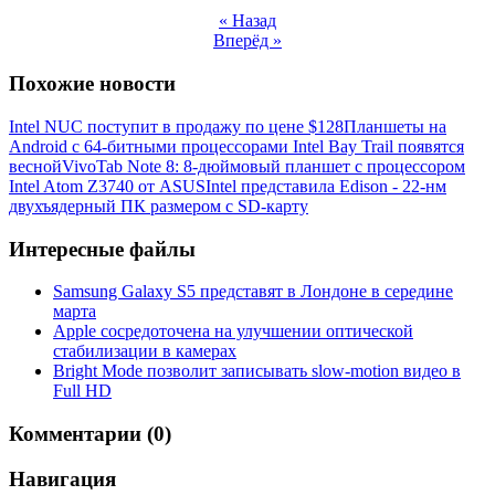
« Назад
Вперёд »
Похожие новости
Intel NUC поступит в продажу по цене $128
Планшеты на
Android с 64-битными процессорами Intel Bay Trail появятся
весной
VivoTab Note 8: 8-дюймовый планшет с процессором
Intel Atom Z3740 от ASUS
Intel представила Edison - 22-нм
двухъядерный ПК размером с SD-карту
Интересные файлы
Samsung Galaxy S5 представят в Лондоне в середине
марта
Apple сосредоточена на улучшении оптической
стабилизации в камерах
Bright Mode позволит записывать slow-motion видео в
Full HD
Комментарии (0)
Навигация