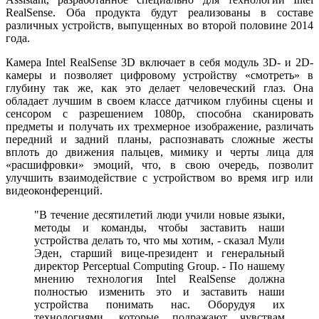
RealSense. Оба продукта будут реализованы в составе
различных устройств, выпущенных во второй половине 2014
года.
Камера Intel RealSense 3D включает в себя модуль 3D- и 2D-
камеры и позволяет цифровому устройству «смотреть» в
глубину так же, как это делает человеческий глаз. Она
обладает лучшим в своем классе датчиком глубины сцены и
сенсором с разрешением 1080p, способна сканировать
предметы и получать их трехмерное изображение, различать
передний и задний планы, распознавать сложные жесты
вплоть до движения пальцев, мимику и черты лица для
«расшифровки» эмоций, что, в свою очередь, позволит
улучшить взаимодействие с устройством во время игр или
видеоконференций.
"В течение десятилетий люди учили новые языки,
методы и команды, чтобы заставить наши
устройства делать то, что мы хотим, - сказал Мули
Эден, старший вице-президент и генеральный
директор Perceptual Computing Group. - По нашему
мнению технология Intel RealSense должна
полностью изменить это и заставить наши
устройства понимать нас. Оборудуя их
технологиями, которые подражают чувствам