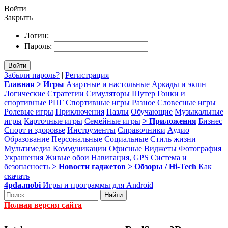
Войти
Закрыть
Логин:
Пароль:
Войти
Забыли пароль?
|
Регистрация
Главная
> Игры
Азартные и настольные
Аркады и экшн
Логические
Стратегии
Симуляторы
Шутер
Гонки и
спортивные
РПГ
Спортивные игры
Разное
Словесные игры
Ролевые игры
Приключения
Пазлы
Обучающие
Музыкальные
игры
Карточные игры
Семейные игры
> Приложения
Бизнес
Спорт и здоровье
Инструменты
Справочники
Аудио
Образование
Персональные
Социальные
Стиль жизни
Мультимедиа
Коммуникации
Офисные
Виджеты
Фотография
Украшения
Живые обои
Навигация, GPS
Система и
безопасность
> Новости гаджетов
> Обзоры / Hi-Tech
Как
скачать
4pda.mobi
Игры и программы для Android
Найти
Полная версия сайта