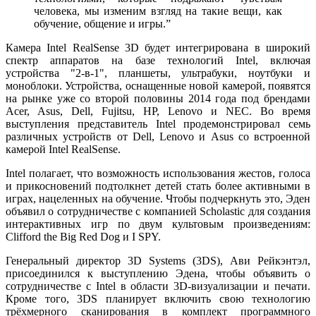
человека, мы изменим взгляд на такие вещи, как
обучение, общение и игры.”
Камера Intel RealSense 3D будет интегрирована в широкий
спектр аппаратов на базе технологий Intel, включая
устройства "2-в-1", планшеты, ультрабуки, ноутбуки и
моноблоки. Устройства, оснащенные новой камерой, появятся
на рынке уже со второй половины 2014 года под брендами
Acer, Asus, Dell, Fujitsu, HP, Lenovo и NEC. Во время
выступления представитель Intel продемонстрировал семь
различных устройств от Dell, Lenovo и Asus со встроенной
камерой Intel RealSense.
Intel полагает, что возможность использования жестов, голоса
и прикосновений подтолкнет детей стать более активными в
играх, нацеленных на обучение. Чтобы подчеркнуть это, Эден
объявил о сотрудничестве с компанией Scholastic для создания
интерактивных игр по двум культовым произведениям:
Clifford the Big Red Dog и I SPY.
Генеральный директор 3D Systems (3DS), Ави Рейкэнтэл,
присоединился к выступлению Эдена, чтобы объявить о
сотрудничестве с Intel в области 3D-визуализации и печати.
Кроме того, 3DS планирует включить свою технологию
трёхмерного сканирования в комплект программного