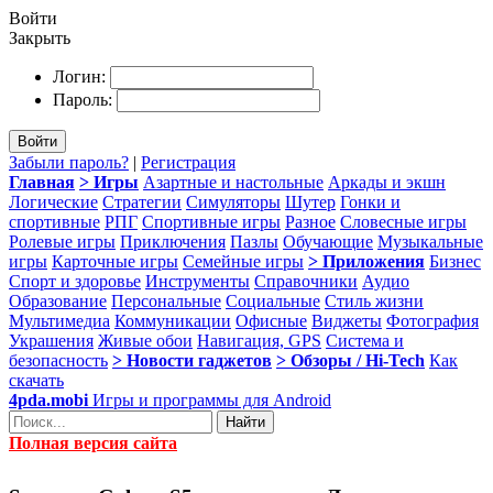
Войти
Закрыть
Логин:
Пароль:
Войти
Забыли пароль?
|
Регистрация
Главная
> Игры
Азартные и настольные
Аркады и экшн
Логические
Стратегии
Симуляторы
Шутер
Гонки и
спортивные
РПГ
Спортивные игры
Разное
Словесные игры
Ролевые игры
Приключения
Пазлы
Обучающие
Музыкальные
игры
Карточные игры
Семейные игры
> Приложения
Бизнес
Спорт и здоровье
Инструменты
Справочники
Аудио
Образование
Персональные
Социальные
Стиль жизни
Мультимедиа
Коммуникации
Офисные
Виджеты
Фотография
Украшения
Живые обои
Навигация, GPS
Система и
безопасность
> Новости гаджетов
> Обзоры / Hi-Tech
Как
скачать
4pda.mobi
Игры и программы для Android
Найти
Полная версия сайта