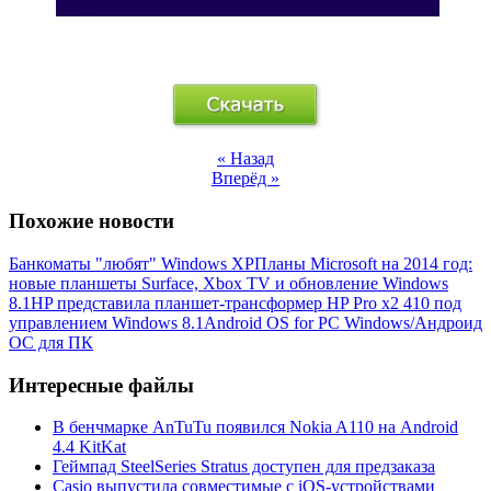
« Назад
Вперёд »
Похожие новости
Банкоматы "любят" Windows XP
Планы Microsoft на 2014 год:
новые планшеты Surface, Xbox TV и обновление Windows
8.1
HP представила планшет-трансформер HP Pro x2 410 под
управлением Windows 8.1
Android OS for PC Windows/Андроид
ОС для ПК
Интересные файлы
В бенчмарке AnTuTu появился Nokia A110 на Android
4.4 KitKat
Геймпад SteelSeries Stratus доступен для предзаказа
Casio выпустила совместимые с iOS-устройствами