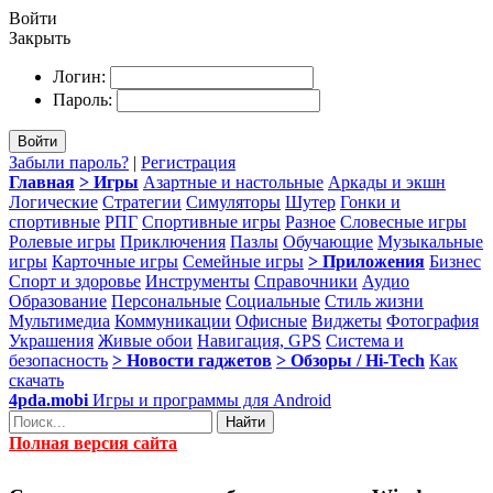
Войти
Закрыть
Логин:
Пароль:
Войти
Забыли пароль?
|
Регистрация
Главная
> Игры
Азартные и настольные
Аркады и экшн
Логические
Стратегии
Симуляторы
Шутер
Гонки и
спортивные
РПГ
Спортивные игры
Разное
Словесные игры
Ролевые игры
Приключения
Пазлы
Обучающие
Музыкальные
игры
Карточные игры
Семейные игры
> Приложения
Бизнес
Спорт и здоровье
Инструменты
Справочники
Аудио
Образование
Персональные
Социальные
Стиль жизни
Мультимедиа
Коммуникации
Офисные
Виджеты
Фотография
Украшения
Живые обои
Навигация, GPS
Система и
безопасность
> Новости гаджетов
> Обзоры / Hi-Tech
Как
скачать
4pda.mobi
Игры и программы для Android
Найти
Полная версия сайта