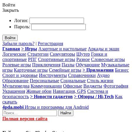
Войти
Закрыть
Логин:
Пароль:
Войти
Забыли пароль?
|
Регистрация
Главная
> Игры
Азартные и настольные
Аркады и экшн
Логические
Стратегии
Симуляторы
Шутер
Гонки и
спортивные
РПГ
Спортивные игры
Разное
Словесные игры
Ролевые игры
Приключения
Пазлы
Обучающие
Музыкальные
игры
Карточные игры
Семейные игры
> Приложения
Бизнес
Спорт и здоровье
Инструменты
Справочники
Аудио
Образование
Персональные
Социальные
Стиль жизни
Мультимедиа
Коммуникации
Офисные
Виджеты
Фотография
Украшения
Живые обои
Навигация, GPS
Система и
безопасность
> Новости гаджетов
> Обзоры / Hi-Tech
Как
скачать
4pda.mobi
Игры и программы для Android
Найти
Полная версия сайта