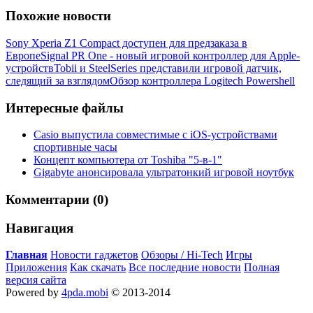
Похожие новости
Sony Xperia Z1 Compact доступен для предзаказа в
Европе
Signal PR One - новый игровой контроллер для Apple-
устройств
Tobii и SteelSeries представили игровой датчик,
следящий за взглядом
Обзор контроллера Logitech Powershell
Интересные файлы
Casio выпустила совместимые с iOS-устройствами
спортивные часы
Концепт компьютера от Toshiba "5-в-1"
Gigabyte анонсировала ультратонкий игровой ноутбук
Комментарии (0)
Навигация
Главная
Новости гаджетов
Обзоры / Hi-Tech
Игры
Приложения
Как скачать
Все последние новости
Полная
версия сайта
Powered by
4pda.mobi
© 2013-2014