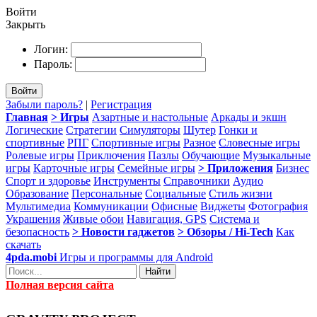
Войти
Закрыть
Логин:
Пароль:
Войти
Забыли пароль?
|
Регистрация
Главная
> Игры
Азартные и настольные
Аркады и экшн
Логические
Стратегии
Симуляторы
Шутер
Гонки и
спортивные
РПГ
Спортивные игры
Разное
Словесные игры
Ролевые игры
Приключения
Пазлы
Обучающие
Музыкальные
игры
Карточные игры
Семейные игры
> Приложения
Бизнес
Спорт и здоровье
Инструменты
Справочники
Аудио
Образование
Персональные
Социальные
Стиль жизни
Мультимедиа
Коммуникации
Офисные
Виджеты
Фотография
Украшения
Живые обои
Навигация, GPS
Система и
безопасность
> Новости гаджетов
> Обзоры / Hi-Tech
Как
скачать
4pda.mobi
Игры и программы для Android
Найти
Полная версия сайта