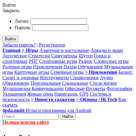
Войти
Закрыть
Логин:
Пароль:
Войти
Забыли пароль?
|
Регистрация
Главная
> Игры
Азартные и настольные
Аркады и экшн
Логические
Стратегии
Симуляторы
Шутер
Гонки и
спортивные
РПГ
Спортивные игры
Разное
Словесные игры
Ролевые игры
Приключения
Пазлы
Обучающие
Музыкальные
игры
Карточные игры
Семейные игры
> Приложения
Бизнес
Спорт и здоровье
Инструменты
Справочники
Аудио
Образование
Персональные
Социальные
Стиль жизни
Мультимедиа
Коммуникации
Офисные
Виджеты
Фотография
Украшения
Живые обои
Навигация, GPS
Система и
безопасность
> Новости гаджетов
> Обзоры / Hi-Tech
Как
скачать
4pda.mobi
Игры и программы для Android
Найти
Полная версия сайта