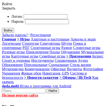
Войти
Закрыть
Логин:
Пароль:
Войти
Забыли пароль?
|
Регистрация
Главная
> Игры
Азартные и настольные
Аркады и экшн
Логические
Стратегии
Симуляторы
Шутер
Гонки и
спортивные
РПГ
Спортивные игры
Разное
Словесные игры
Ролевые игры
Приключения
Пазлы
Обучающие
Музыкальные
игры
Карточные игры
Семейные игры
> Приложения
Бизнес
Спорт и здоровье
Инструменты
Справочники
Аудио
Образование
Персональные
Социальные
Стиль жизни
Мультимедиа
Коммуникации
Офисные
Виджеты
Фотография
Украшения
Живые обои
Навигация, GPS
Система и
безопасность
> Новости гаджетов
> Обзоры / Hi-Tech
Как
скачать
4pda.mobi
Игры и программы для Android
Найти
Полная версия сайта