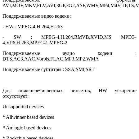
AVI,MOV,MKV,FLV,AVI,3GP,3G2,ASF,WMV,MP4,M4V,TP,TS,
Поддерживаемые видео кодеки:
- HW : MPEG-4,H.264,H.263
- SW : MPEG-4,H.264,RMVB,XVID,MS MPEG-
4,VP6,H.263,MPEG-1,MPEG-2
Поддерживаемые аудио кодеки :
DTS,AC3,AAC,Vorbis,FLAC,MP3,MP2,WMA
Поддерживаемые субтитры : SSA,SMI,SRT
Для нижеперечисленных чипсетов, HW ускорение
отсутствует:
Unsupported devices
* Allwinner based devices
* Amlogic based devices
* Rockchip based devices