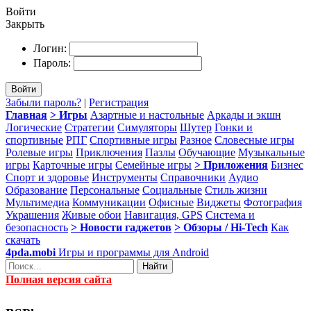
Войти
Закрыть
Логин:
Пароль:
Войти
Забыли пароль?
|
Регистрация
Главная
> Игры
Азартные и настольные
Аркады и экшн
Логические
Стратегии
Симуляторы
Шутер
Гонки и
спортивные
РПГ
Спортивные игры
Разное
Словесные игры
Ролевые игры
Приключения
Пазлы
Обучающие
Музыкальные
игры
Карточные игры
Семейные игры
> Приложения
Бизнес
Спорт и здоровье
Инструменты
Справочники
Аудио
Образование
Персональные
Социальные
Стиль жизни
Мультимедиа
Коммуникации
Офисные
Виджеты
Фотография
Украшения
Живые обои
Навигация, GPS
Система и
безопасность
> Новости гаджетов
> Обзоры / Hi-Tech
Как
скачать
4pda.mobi
Игры и программы для Android
Найти
Полная версия сайта