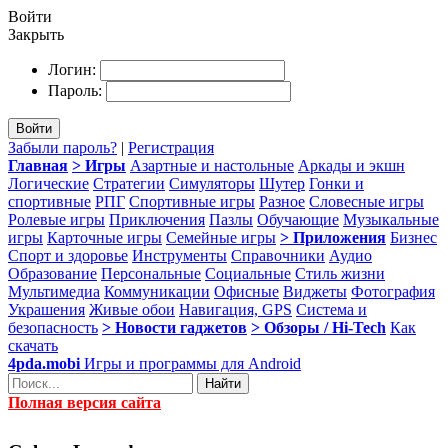
Войти
Закрыть
Логин:
Пароль:
Войти
Забыли пароль?
|
Регистрация
Главная
> Игры
Азартные и настольные
Аркады и экшн
Логические
Стратегии
Симуляторы
Шутер
Гонки и
спортивные
РПГ
Спортивные игры
Разное
Словесные игры
Ролевые игры
Приключения
Пазлы
Обучающие
Музыкальные
игры
Карточные игры
Семейные игры
> Приложения
Бизнес
Спорт и здоровье
Инструменты
Справочники
Аудио
Образование
Персональные
Социальные
Стиль жизни
Мультимедиа
Коммуникации
Офисные
Виджеты
Фотография
Украшения
Живые обои
Навигация, GPS
Система и
безопасность
> Новости гаджетов
> Обзоры / Hi-Tech
Как
скачать
4pda.mobi
Игры и программы для Android
Найти
Полная версия сайта