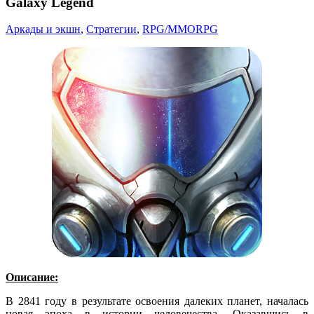
Galaxy Legend
Аркады и экшн
,
Стратегии
,
RPG/MMORPG
Описание:
В 2841 году в результате освоения далеких планет, началась
новая эпоха в истории человечества. Оказавшись в