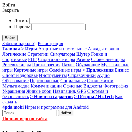
Войти
Закрыть
Логин:
Пароль:
Войти
Забыли пароль?
|
Регистрация
Главная
> Игры
Азартные и настольные
Аркады и экшн
Логические
Стратегии
Симуляторы
Шутер
Гонки и
спортивные
РПГ
Спортивные игры
Разное
Словесные игры
Ролевые игры
Приключения
Пазлы
Обучающие
Музыкальные
игры
Карточные игры
Семейные игры
> Приложения
Бизнес
Спорт и здоровье
Инструменты
Справочники
Аудио
Образование
Персональные
Социальные
Стиль жизни
Мультимедиа
Коммуникации
Офисные
Виджеты
Фотография
Украшения
Живые обои
Навигация, GPS
Система и
безопасность
> Новости гаджетов
> Обзоры / Hi-Tech
Как
скачать
4pda.mobi
Игры и программы для Android
Найти
Полная версия сайта