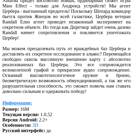
Android придет абсолютно новый, ординарный сюжет игры
Mass Effect - только для Андроид устройств! Мы агент
Цербера - выгнанный предатель! Поскольку Шепард командор
бьется против Жнецов во всей галактике, Цербера ветеран
Randall Ezno агент проведет незаконный эксперимент на
секретном объекте. Но тогда как Диреткор зайдет очень далеко
Randall начнет сопротивления и поклянется уничтожать
Цербер!
Мы можем преодолевать путь от враждебных баз Цербера и
доставлять их секретное исследование в альянс? Перемещайся
свободно сквозь массивную внешнюю карту с абсолютно
реализованных баз Цербера. Это все сопровождится
великолепной графой и прекрасное аудио сопровождение.
Осваивай высокотехнологичное оружие и броню,
биометрическую возможность обмундирований, а так же его
разрушительная способность, это сможет помочь нам ставать
довольно сильным и одерживать победу!
Информация:
Размер:
16M
Текущая версия:
1.0.52
Версия Android:
2.2+
Особенности:
3D
Русский интерфейс:
да