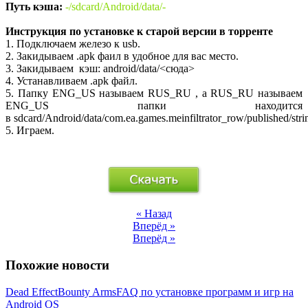
Путь кэша:
-
/sdcard/Android/data/-
Инструкция по установке к старой версии в торренте
1. Подключаем железо к usb.
2. Закидываем .apk фаил в удобное для вас место.
3. Закидываем кэш: android/data/<сюда>
4. Устанавливаем .apk файл.
5. Папку ENG_US называем RUS_RU , а RUS_RU называем
ENG_US папки находится
в sdcard/Android/data/com.ea.games.meinfiltrator_row/published/stri
5. Играем.
« Назад
Вперёд »
Вперёд »
Похожие новости
Dead Effect
Bounty Arms
FAQ по установке программ и игр на
Android OS