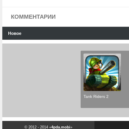
КОММЕНТАРИИ
Новое
Tank Riders 2
© 2012 - 2014 «
4pda.mobi
»