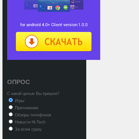
ОПРОС
С какой целью Вы пришли?
Игры
Приложения
Обзоры телефонов
Новости Hi-Tech
За всем сразу