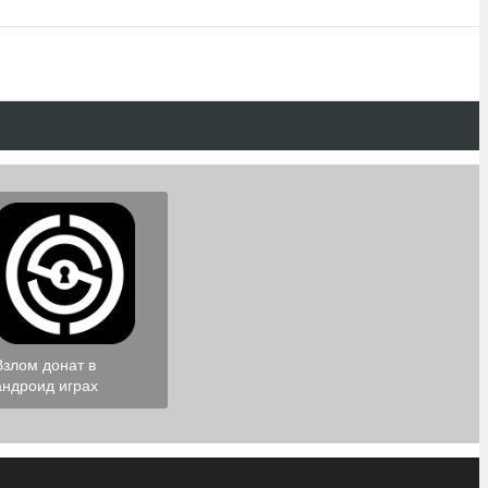
Взлом донат в
андроид играх