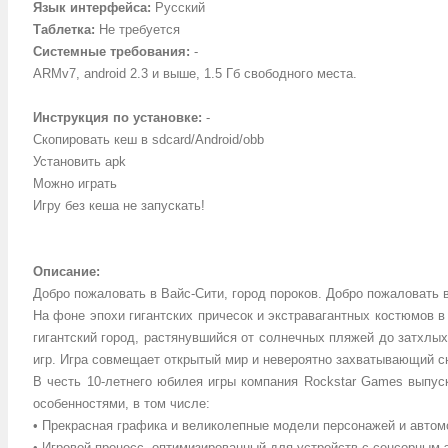
Язык интерфейса:
Русский
Таблетка:
Не требуется
Системные требования:
-
ARMv7, android 2.3 и выше, 1.5 Гб свободного места.
Инструкция по установке:
-
Скопировать кеш в sdcard/Android/obb
Установить apk
Можно играть
Игру без кеша не запускать!
Описание:
Добро пожаловать в Вайс-Сити, город пороков. Добро пожаловать в
На фоне эпохи гигантских причесок и экстравагантных костюмов в
гигантский город, растянувшийся от солнечных пляжей до затхлых
игр. Игра совмещает открытый мир и невероятно захватывающий сю
В честь 10-летнего юбилея игры компания Rockstar Games выпуск
особенностями, в том числе:
• Прекрасная графика и великолепные модели персонажей и авто
• Игровой процесс, оптимизированный для устройств с сенсорным 