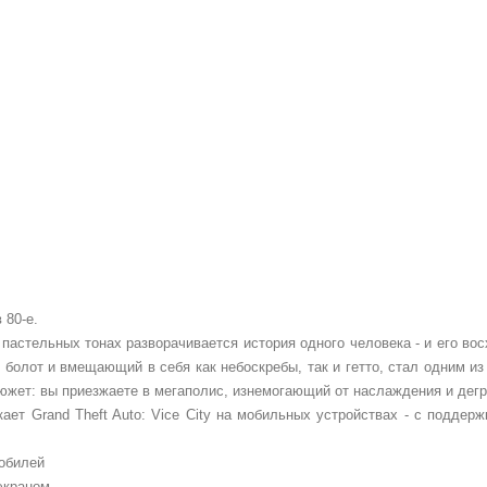
 80-е.
 пастельных тонах разворачивается история одного человека - и его во
 болот и вмещающий в себя как небоскребы, так и гетто, стал одним и
жет: вы приезжаете в мегаполис, изнемогающий от наслаждения и деград
ает Grand Theft Auto: Vice City на мобильных устройствах - с подде
мобилей
экраном