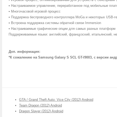
• Настраиваемое управление, переработанное под мобильные пла
• Многочасовой игровой процесс
• Поддержка беспроводного контроллера MoGa и некоторых USB-г
• Встроена поддержка системы обратной связи Immersion
• Настраиваемые графические опции для самых разных платформ
Поддерживаемые языки: английский, французский, итальянский, нем
Доп. информация:
*К сожалению на Samsung Galaxy S SCL GT-I9003, с версии андро
GTA / Grand Theft Auto: Vice City (2012) Android
Team Dragon (2012) Android
Dragon Slayer (2012) Android