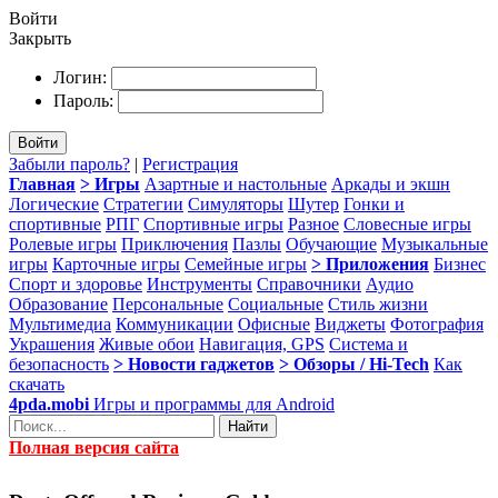
Войти
Закрыть
Логин:
Пароль:
Войти
Забыли пароль?
|
Регистрация
Главная
> Игры
Азартные и настольные
Аркады и экшн
Логические
Стратегии
Симуляторы
Шутер
Гонки и
спортивные
РПГ
Спортивные игры
Разное
Словесные игры
Ролевые игры
Приключения
Пазлы
Обучающие
Музыкальные
игры
Карточные игры
Семейные игры
> Приложения
Бизнес
Спорт и здоровье
Инструменты
Справочники
Аудио
Образование
Персональные
Социальные
Стиль жизни
Мультимедиа
Коммуникации
Офисные
Виджеты
Фотография
Украшения
Живые обои
Навигация, GPS
Система и
безопасность
> Новости гаджетов
> Обзоры / Hi-Tech
Как
скачать
4pda.mobi
Игры и программы для Android
Найти
Полная версия сайта