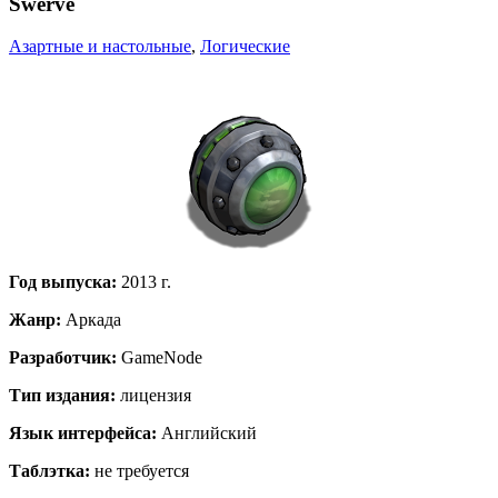
Swerve
Азартные и настольные
,
Логические
Год выпуска
:
2013 г.
Жанр
:
Аркада
Разработчик
:
GameNode
Тип издания
:
лицензия
Язык интерфейса
:
Английский
Таблэтка
:
не требуется