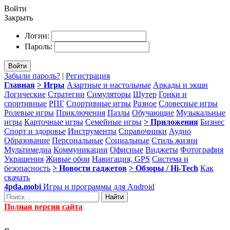
Войти
Закрыть
Логин:
Пароль:
Войти
Забыли пароль?
|
Регистрация
Главная
> Игры
Азартные и настольные
Аркады и экшн
Логические
Стратегии
Симуляторы
Шутер
Гонки и
спортивные
РПГ
Спортивные игры
Разное
Словесные игры
Ролевые игры
Приключения
Пазлы
Обучающие
Музыкальные
игры
Карточные игры
Семейные игры
> Приложения
Бизнес
Спорт и здоровье
Инструменты
Справочники
Аудио
Образование
Персональные
Социальные
Стиль жизни
Мультимедиа
Коммуникации
Офисные
Виджеты
Фотография
Украшения
Живые обои
Навигация, GPS
Система и
безопасность
> Новости гаджетов
> Обзоры / Hi-Tech
Как
скачать
4pda.mobi
Игры и программы для Android
Найти
Полная версия сайта