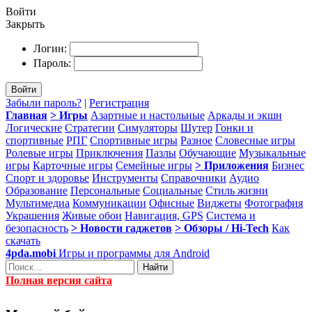
Войти
Закрыть
Логин:
Пароль:
Войти
Забыли пароль?
|
Регистрация
Главная
> Игры
Азартные и настольные
Аркады и экшн
Логические
Стратегии
Симуляторы
Шутер
Гонки и
спортивные
РПГ
Спортивные игры
Разное
Словесные игры
Ролевые игры
Приключения
Пазлы
Обучающие
Музыкальные
игры
Карточные игры
Семейные игры
> Приложения
Бизнес
Спорт и здоровье
Инструменты
Справочники
Аудио
Образование
Персональные
Социальные
Стиль жизни
Мультимедиа
Коммуникации
Офисные
Виджеты
Фотография
Украшения
Живые обои
Навигация, GPS
Система и
безопасность
> Новости гаджетов
> Обзоры / Hi-Tech
Как
скачать
4pda.mobi
Игры и программы для Android
Найти
Полная версия сайта