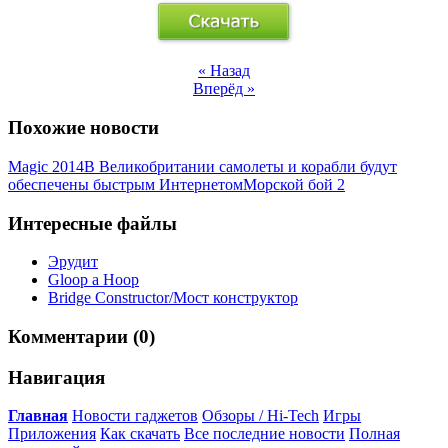
« Назад
Вперёд »
Похожие новости
Magic 2014
В Великобритании самолеты и корабли будут
обеспечены быстрым Интернетом
Морской бой 2
Интересные файлы
Эрудит
Gloop a Hoop
Bridge Constructor/Мост конструктор
Комментарии (0)
Навигация
Главная
Новости гаджетов
Обзоры / Hi-Tech
Игры
Приложения
Как скачать
Все последние новости
Полная