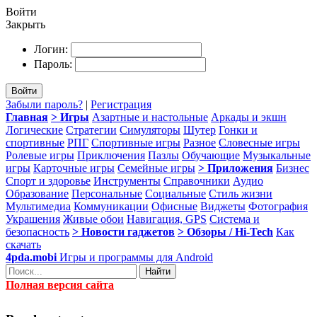
Войти
Закрыть
Логин:
Пароль:
Войти
Забыли пароль?
|
Регистрация
Главная
> Игры
Азартные и настольные
Аркады и экшн
Логические
Стратегии
Симуляторы
Шутер
Гонки и
спортивные
РПГ
Спортивные игры
Разное
Словесные игры
Ролевые игры
Приключения
Пазлы
Обучающие
Музыкальные
игры
Карточные игры
Семейные игры
> Приложения
Бизнес
Спорт и здоровье
Инструменты
Справочники
Аудио
Образование
Персональные
Социальные
Стиль жизни
Мультимедиа
Коммуникации
Офисные
Виджеты
Фотография
Украшения
Живые обои
Навигация, GPS
Система и
безопасность
> Новости гаджетов
> Обзоры / Hi-Tech
Как
скачать
4pda.mobi
Игры и программы для Android
Найти
Полная версия сайта