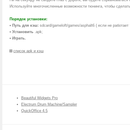
Используйте многочисленные возможности тюнинга, чтобы сделать
Порядок установки:
• Путь для кэш:
sdcard/gameloft/games/asphalt6 ( если не работает
• Установить
.apk;
• Играть.
список apk и кэш
Beautiful Widgets Pro
Electrum Drum Machine/Sampler
QuickOffice 4.5