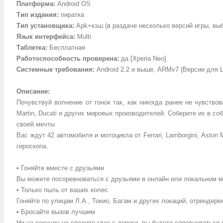
Платформа:
Android OS
Тип издания:
пиратка
Тип установщика:
Apk+кэш (в раздаче несколько версий игры, вы
Язык интерфейса:
Multi
Таблетка:
Бесплатная
Работоспособность проверена:
да [Xperia Neo]
Системные требования:
Android 2.2 и выше, ARMv7 (Версии для L
Описание:
Почувствуй волнение от гонок так, как никогда ранее не чувствов
Martin, Ducati и других мировых производителей. Соберите их в 
своей мечты
Вас ждут 42 автомобиля и мотоцикла от Ferrari, Lamborgini, Asto
гироскопа.
• Гоняйте вместе с друзьями
Вы можете посоревноваться с друзьями в онлайн или локальном м
• Только пыль от ваших колес
Гоняйте по улицам Л.А., Токио, Багам и других локаций, отрендере
• Бросайте вызов лучшим
Ни на секунду не сводите глаз с дороги, вы будете соревноваться