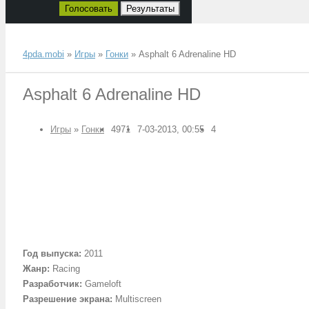
Голосовать
Результаты
4pda.mobi
»
Игры
»
Гонки
» Asphalt 6 Adrenaline HD
Asphalt 6 Adrenaline HD
Игры
»
Гонки
4971
7-03-2013, 00:55
4
Год выпуска:
2011
Жанр:
Racing
Разработчик:
Gameloft
Разрешение экрана:
Multiscreen