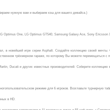
бираем нужную вам и выбираем кэш для вашего девайса.)
G Optimus One, LG Optimus GT540, Samsung Galaxy Ace, Sony Ericsson 
ал, в новейшей игре серии Asphalt. Создайте коллекцию своей мечты. О
собственном трёхмерном гараже, по которому Вы можете перемещаться 
n Martin, Ducati и других известных производителей. Соберите коллекц
ногопользовательском режиме для 6 игроков. Возглавьте турнирную таб
нных в HD.
 с жестокими соперниками в 11 различных лигах и 55 событиях.
• Соверш