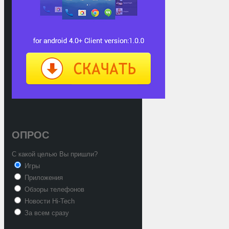
ОПРОС
С какой целью Вы пришли?
Игры
Приложения
Обзоры телефонов
Новости Hi-Tech
За всем сразу