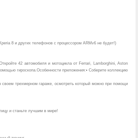
Xperia 8 и других телефонов с процессором ARMv6 не будет!)
ткройте 42 автомобиля и мотоцикла от Ferrari, Lamborghini, Aston
с помощью гироскопа.Особенности приложения:• Соберите коллекцию
ию в своем трехмерном гараже, осмотреть который можно при помощи
лицу и станьте лучшим в мире!
енный тюнинг