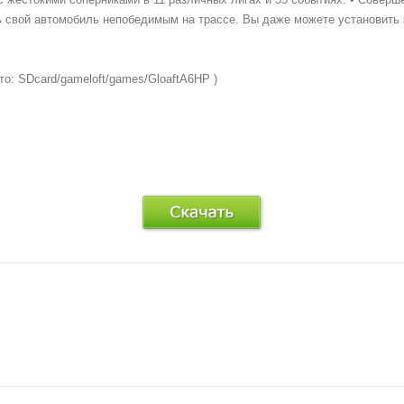
 свой автомобиль непобедимым на трассе. Вы даже можете установить э
 то: SDcard/gameloft/games/GloaftA6HP )