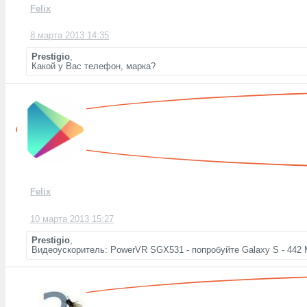
Felix
8 марта 2013 14:35
Prestigio
,
Какой у Вас телефон, марка?
Felix
10 марта 2013 15:27
Prestigio
,
Видеоускоритель: PowerVR SGX531 - попробуйте Galaxy S - 442 