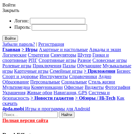
Войти
Закрыть
Логин:
Пароль:
Войти
Забыли пароль?
|
Регистрация
Главная
> Игры
Азартные и настольные
Аркады и экшн
Логические
Стратегии
Симуляторы
Шутер
Гонки и
спортивные
РПГ
Спортивные игры
Разное
Словесные игры
Ролевые игры
Приключения
Пазлы
Обучающие
Музыкальные
игры
Карточные игры
Семейные игры
> Приложения
Бизнес
Спорт и здоровье
Инструменты
Справочники
Аудио
Образование
Персональные
Социальные
Стиль жизни
Мультимедиа
Коммуникации
Офисные
Виджеты
Фотография
Украшения
Живые обои
Навигация, GPS
Система и
безопасность
> Новости гаджетов
> Обзоры / Hi-Tech
Как
скачать
4pda.mobi
Игры и программы для Android
Найти
Полная версия сайта