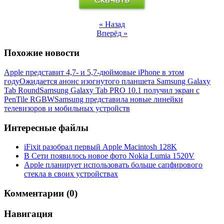
« Назад
Вперёд »
Похожие новости
Apple представит 4,7- и 5,7-дюймовые iPhone в этом
году
Ожидается анонс изогнутого планшета Samsung Galaxy
Tab Round
Samsung Galaxy Tab PRO 10.1 получил экран с
PenTile RGBW
Samsung представила новые линейки
телевизоров и мобильных устройств
Интересные файлы
iFixit разобрал первый Apple Macintosh 128K
В Сети появилось новое фото Nokia Lumia 1520V
Apple планирует использовать больше сапфирового
стекла в своих устройствах
Комментарии (0)
Навигация