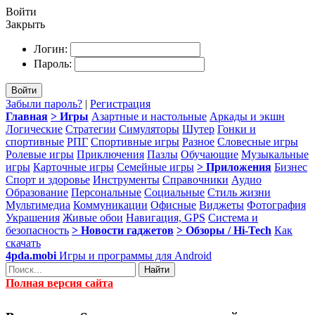
Войти
Закрыть
Логин:
Пароль:
Войти
Забыли пароль?
|
Регистрация
Главная
> Игры
Азартные и настольные
Аркады и экшн
Логические
Стратегии
Симуляторы
Шутер
Гонки и
спортивные
РПГ
Спортивные игры
Разное
Словесные игры
Ролевые игры
Приключения
Пазлы
Обучающие
Музыкальные
игры
Карточные игры
Семейные игры
> Приложения
Бизнес
Спорт и здоровье
Инструменты
Справочники
Аудио
Образование
Персональные
Социальные
Стиль жизни
Мультимедиа
Коммуникации
Офисные
Виджеты
Фотография
Украшения
Живые обои
Навигация, GPS
Система и
безопасность
> Новости гаджетов
> Обзоры / Hi-Tech
Как
скачать
4pda.mobi
Игры и программы для Android
Найти
Полная версия сайта