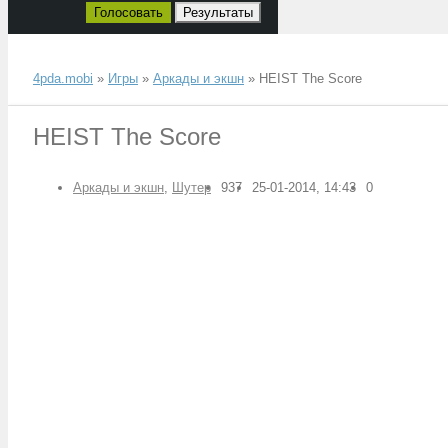
Голосовать
Результаты
4pda.mobi
»
Игры
»
Аркады и экшн
» HEIST The Score
HEIST The Score
Аркады и экшн
,
Шутер
937
25-01-2014, 14:43
0