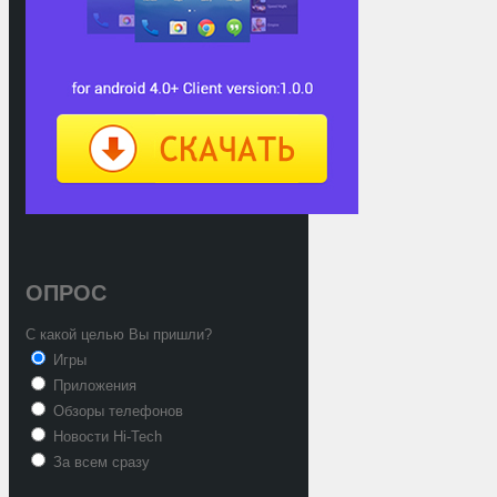
ОПРОС
С какой целью Вы пришли?
Игры
Приложения
Обзоры телефонов
Новости Hi-Tech
За всем сразу