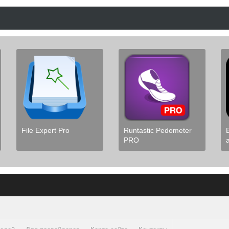
File Expert Pro
Runtastic Pedometer
PRO