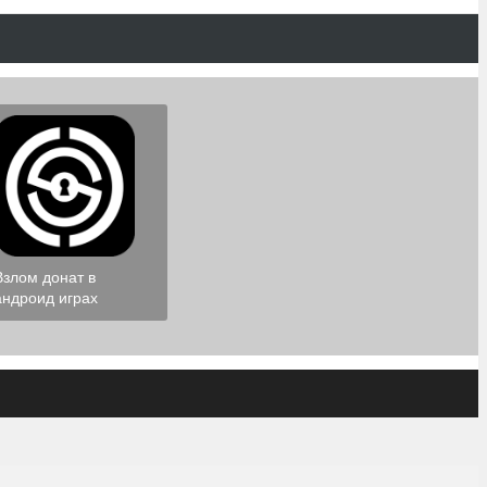
Взлом донат в
андроид играх