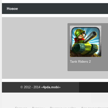
Новое
Tank Riders 2
© 2012 - 2014 «
4pda.mobi
»