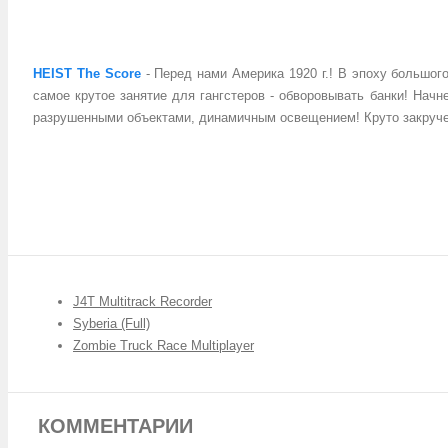
HEIST The Score
- Перед нами Америка 1920 г.! В эпоху большог
самое крутое занятие для гангстеров - обворовывать банки! Нач
разрушенными объектами, динамичным освещением! Круто закручен
J4T Multitrack Recorder
Syberia (Full)
Zombie Truck Race Multiplayer
КОММЕНТАРИИ