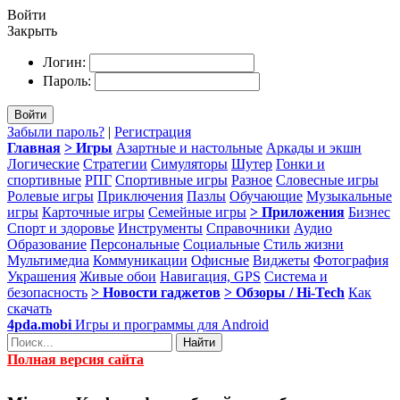
Войти
Закрыть
Логин:
Пароль:
Войти
Забыли пароль?
|
Регистрация
Главная
> Игры
Азартные и настольные
Аркады и экшн
Логические
Стратегии
Симуляторы
Шутер
Гонки и
спортивные
РПГ
Спортивные игры
Разное
Словесные игры
Ролевые игры
Приключения
Пазлы
Обучающие
Музыкальные
игры
Карточные игры
Семейные игры
> Приложения
Бизнес
Спорт и здоровье
Инструменты
Справочники
Аудио
Образование
Персональные
Социальные
Стиль жизни
Мультимедиа
Коммуникации
Офисные
Виджеты
Фотография
Украшения
Живые обои
Навигация, GPS
Система и
безопасность
> Новости гаджетов
> Обзоры / Hi-Tech
Как
скачать
4pda.mobi
Игры и программы для Android
Найти
Полная версия сайта