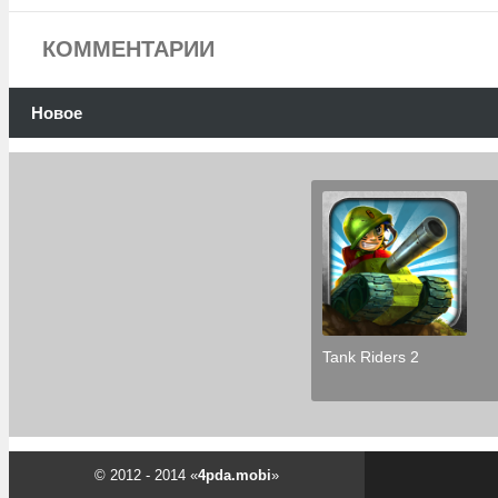
КОММЕНТАРИИ
Новое
Tank Riders 2
© 2012 - 2014 «
4pda.mobi
»