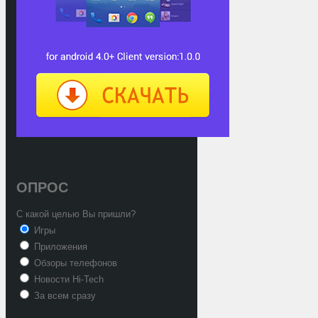
ОПРОС
С какой целью Вы пришли?
Игры
Приложения
Обзоры телефонов
Новости Hi-Tech
За всем сразу