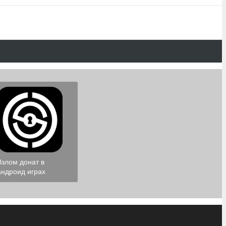
Взлом донат в
андроид играх