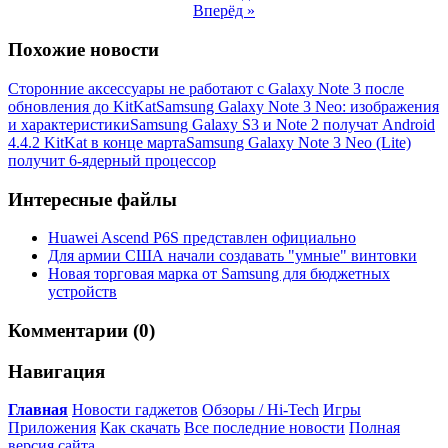
Вперёд »
Похожие новости
Сторонние аксессуары не работают с Galaxy Note 3 после
обновления до KitKat
Samsung Galaxy Note 3 Neo: изображения
и характеристики
Samsung Galaxy S3 и Note 2 получат Android
4.4.2 KitKat в конце марта
Samsung Galaxy Note 3 Neo (Lite)
получит 6-ядерный процессор
Интересные файлы
Huawei Ascend P6S представлен официально
Для армии США начали создавать "умные" винтовки
Новая торговая марка от Samsung для бюджетных
устройств
Комментарии (0)
Навигация
Главная
Новости гаджетов
Обзоры / Hi-Tech
Игры
Приложения
Как скачать
Все последние новости
Полная
версия сайта