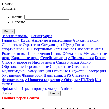
Войти
Закрыть
Логин:
Пароль:
Войти
Забыли пароль?
|
Регистрация
Главная
> Игры
Азартные и настольные
Аркады и экшн
Логические
Стратегии
Симуляторы
Шутер
Гонки и
спортивные
РПГ
Спортивные игры
Разное
Словесные игры
Ролевые игры
Приключения
Пазлы
Обучающие
Музыкальные
игры
Карточные игры
Семейные игры
> Приложения
Бизнес
Спорт и здоровье
Инструменты
Справочники
Аудио
Образование
Персональные
Социальные
Стиль жизни
Мультимедиа
Коммуникации
Офисные
Виджеты
Фотография
Украшения
Живые обои
Навигация, GPS
Система и
безопасность
> Новости гаджетов
> Обзоры / Hi-Tech
Как
скачать
4pda.mobi
Игры и программы для Android
Найти
Полная версия сайта