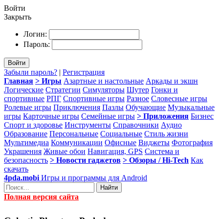
Войти
Закрыть
Логин:
Пароль:
Войти
Забыли пароль?
|
Регистрация
Главная
> Игры
Азартные и настольные
Аркады и экшн
Логические
Стратегии
Симуляторы
Шутер
Гонки и
спортивные
РПГ
Спортивные игры
Разное
Словесные игры
Ролевые игры
Приключения
Пазлы
Обучающие
Музыкальные
игры
Карточные игры
Семейные игры
> Приложения
Бизнес
Спорт и здоровье
Инструменты
Справочники
Аудио
Образование
Персональные
Социальные
Стиль жизни
Мультимедиа
Коммуникации
Офисные
Виджеты
Фотография
Украшения
Живые обои
Навигация, GPS
Система и
безопасность
> Новости гаджетов
> Обзоры / Hi-Tech
Как
скачать
4pda.mobi
Игры и программы для Android
Найти
Полная версия сайта