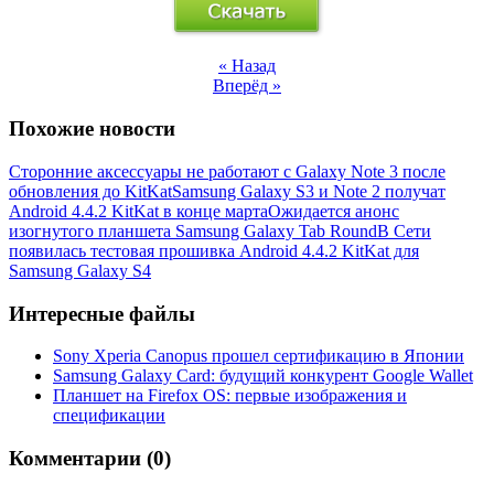
« Назад
Вперёд »
Похожие новости
Сторонние аксессуары не работают с Galaxy Note 3 после
обновления до KitKat
Samsung Galaxy S3 и Note 2 получат
Android 4.4.2 KitKat в конце марта
Ожидается анонс
изогнутого планшета Samsung Galaxy Tab Round
В Сети
появилась тестовая прошивка Android 4.4.2 KitKat для
Samsung Galaxy S4
Интересные файлы
Sony Xperia Canopus прошел сертификацию в Японии
Samsung Galaxy Card: будущий конкурент Google Wallet
Планшет на Firefox OS: первые изображения и
спецификации
Комментарии (0)