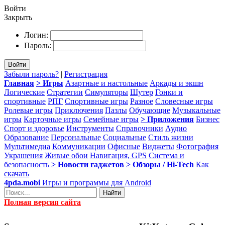
Войти
Закрыть
Логин:
Пароль:
Войти
Забыли пароль?
|
Регистрация
Главная
> Игры
Азартные и настольные
Аркады и экшн
Логические
Стратегии
Симуляторы
Шутер
Гонки и
спортивные
РПГ
Спортивные игры
Разное
Словесные игры
Ролевые игры
Приключения
Пазлы
Обучающие
Музыкальные
игры
Карточные игры
Семейные игры
> Приложения
Бизнес
Спорт и здоровье
Инструменты
Справочники
Аудио
Образование
Персональные
Социальные
Стиль жизни
Мультимедиа
Коммуникации
Офисные
Виджеты
Фотография
Украшения
Живые обои
Навигация, GPS
Система и
безопасность
> Новости гаджетов
> Обзоры / Hi-Tech
Как
скачать
4pda.mobi
Игры и программы для Android
Найти
Полная версия сайта