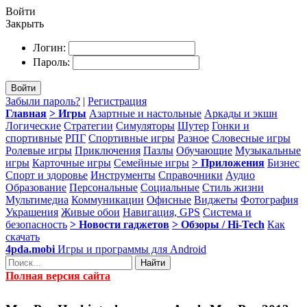
Войти
Закрыть
Логин:
Пароль:
Войти
Забыли пароль?
|
Регистрация
Главная
> Игры
Азартные и настольные
Аркады и экшн
Логические
Стратегии
Симуляторы
Шутер
Гонки и
спортивные
РПГ
Спортивные игры
Разное
Словесные игры
Ролевые игры
Приключения
Пазлы
Обучающие
Музыкальные
игры
Карточные игры
Семейные игры
> Приложения
Бизнес
Спорт и здоровье
Инструменты
Справочники
Аудио
Образование
Персональные
Социальные
Стиль жизни
Мультимедиа
Коммуникации
Офисные
Виджеты
Фотография
Украшения
Живые обои
Навигация, GPS
Система и
безопасность
> Новости гаджетов
> Обзоры / Hi-Tech
Как
скачать
4pda.mobi
Игры и программы для Android
Найти
Полная версия сайта