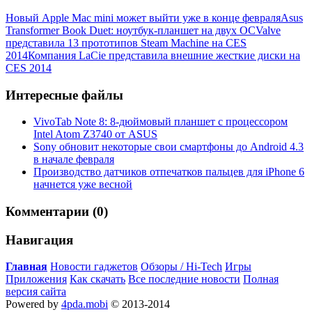
Новый Apple Mac mini может выйти уже в конце февраля
Asus
Transformer Book Duet: ноутбук-планшет на двух ОС
Valve
представила 13 прототипов Steam Machine на CES
2014
Компания LaCie представила внешние жесткие диски на
CES 2014
Интересные файлы
VivoTab Note 8: 8-дюймовый планшет с процессором
Intel Atom Z3740 от ASUS
Sony обновит некоторые свои смартфоны до Android 4.3
в начале февраля
Производство датчиков отпечатков пальцев для iPhone 6
начнется уже весной
Комментарии (0)
Навигация
Главная
Новости гаджетов
Обзоры / Hi-Tech
Игры
Приложения
Как скачать
Все последние новости
Полная
версия сайта
Powered by
4pda.mobi
© 2013-2014