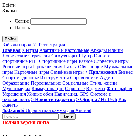
Войти
Закрыть
Логин:
Пароль:
Войти
Забыли пароль?
|
Регистрация
Главная
> Игры
Азартные и настольные
Аркады и экшн
Логические
Стратегии
Симуляторы
Шутер
Гонки и
спортивные
РПГ
Спортивные игры
Разное
Словесные игры
Ролевые игры
Приключения
Пазлы
Обучающие
Музыкальные
игры
Карточные игры
Семейные игры
> Приложения
Бизнес
Спорт и здоровье
Инструменты
Справочники
Аудио
Образование
Персональные
Социальные
Стиль жизни
Мультимедиа
Коммуникации
Офисные
Виджеты
Фотография
Украшения
Живые обои
Навигация, GPS
Система и
безопасность
> Новости гаджетов
> Обзоры / Hi-Tech
Как
скачать
4pda.mobi
Игры и программы для Android
Найти
Полная версия сайта