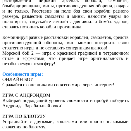
распоряжении широкий арсенал: корабли, самолёты,
бомбардировщики, мины, противовоздушная оборона, радары
и не только. Расставив на поле боя свои корабли разного
размера, разместив самолёты и мины, наносите удары по
полю врага, запускайте самолёты для авиа- и бомба- ударов,
стараясь потопить корабли противника.
Комбинируя разные расстановки кораблей, самолетов, средств
противовоздушной обороны, мин можно построить свою
стратегию игры и не оставлять соперникам шансов!
Морской бой 2 — игра с красивой графикой в тетрадочном
стиле и эффектами, что придаёт игре оригинальность и
незабываемую атмосферу!
Особенности игры:
ОНЛАЙН БОИ
Сражайся с соперниками со всего мира через интернет!
ИГРА С АНДРОИДОМ
Выбирай подходящий уровень сложности и пробуй победить
Андроида. Зарабатывай очки!
ИГРА ПО БЛЮТУЗУ
Устраивайте с друзьями, коллегами или просто знакомыми
сражения по блютузу.