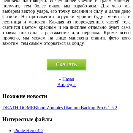
человека настоящего. И чем более увечий и травм манекен
получит, тем более очков мы заработаем. Для чего мы
выберем вектор удара, его точку касания и силу, а далее дело
физики. На протяжении игрушки уровни будут меняться и
лестница и манекен. Каждая из поврежденных частей тела
светится цветом красным и на дисплее отдельно будет сама
травма показана - растяжение или перелом. Кроме всего
прочего, мы можем на лицо манекена ставить фото кого
захотим, тем самым оторваться за обиду.
« Назад
Вперёд »
Похожие новости
DEATH DOME
Blood Zombies
Titanium Backup Pro 6.1.5.2
Интересные файлы
Pirate Hero 3D