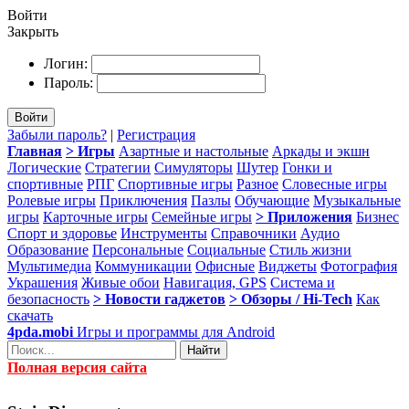
Войти
Закрыть
Логин:
Пароль:
Войти
Забыли пароль?
|
Регистрация
Главная
> Игры
Азартные и настольные
Аркады и экшн
Логические
Стратегии
Симуляторы
Шутер
Гонки и
спортивные
РПГ
Спортивные игры
Разное
Словесные игры
Ролевые игры
Приключения
Пазлы
Обучающие
Музыкальные
игры
Карточные игры
Семейные игры
> Приложения
Бизнес
Спорт и здоровье
Инструменты
Справочники
Аудио
Образование
Персональные
Социальные
Стиль жизни
Мультимедиа
Коммуникации
Офисные
Виджеты
Фотография
Украшения
Живые обои
Навигация, GPS
Система и
безопасность
> Новости гаджетов
> Обзоры / Hi-Tech
Как
скачать
4pda.mobi
Игры и программы для Android
Найти
Полная версия сайта