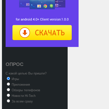
ОПРОС
С какой целью Вы пришли?
Игры
Приложения
Обзоры телефонов
Новости Hi-Tech
За всем сразу