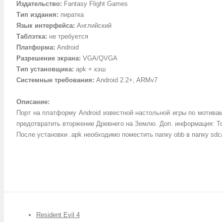
Издательство
:
Fantasy Flight Games
Тип издания
:
пиратка
Язык интерфейса
:
Английский
Таблэтка
:
не требуется
Платформа
:
Android
Разрешение экрана
:
VGA/QVGA
Тип установщика
:
apk + кэш
Системные требования
:
Android 2.2+, ARMv7
Описание
:
Порт на платформу Android известной настольной игры по мотива
предотвратить вторжение Древнего на Землю.
Доп. информация
:
Т
После установки .apk необходимо поместить папку obb в папку sdca
Resident Evil 4