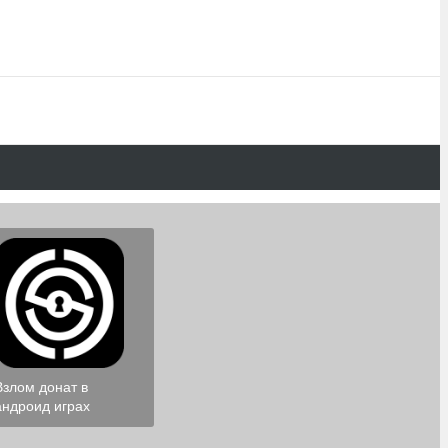
Взлом донат в
андроид играх