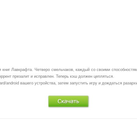
м книг Лавкрафта. Четверо смельчаков, каждый со своими способностя
оррент презалит и исправлен. Теперь кэш должен цепляться.
rd/android вашего устройства, затем запустить игру и дождаться разарх