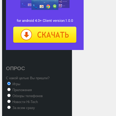
ОПРОС
С какой целью Вы пришли?
Игры
Приложения
Обзоры телефонов
Новости Hi-Tech
За всем сразу