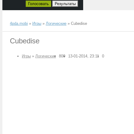
Голосовать
Результаты
4pda.mobi
»
Игры
»
Логические
» Сubedise
Сubedise
Игры
»
Логические
800
13-01-2014, 23:11
0