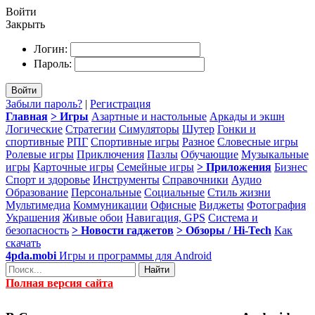
Войти
Закрыть
Логин:
Пароль:
Войти
Забыли пароль?
|
Регистрация
Главная
> Игры
Азартные и настольные
Аркады и экшн
Логические
Стратегии
Симуляторы
Шутер
Гонки и
спортивные
РПГ
Спортивные игры
Разное
Словесные игры
Ролевые игры
Приключения
Пазлы
Обучающие
Музыкальные
игры
Карточные игры
Семейные игры
> Приложения
Бизнес
Спорт и здоровье
Инструменты
Справочники
Аудио
Образование
Персональные
Социальные
Стиль жизни
Мультимедиа
Коммуникации
Офисные
Виджеты
Фотография
Украшения
Живые обои
Навигация, GPS
Система и
безопасность
> Новости гаджетов
> Обзоры / Hi-Tech
Как
скачать
4pda.mobi
Игры и программы для Android
Найти
Полная версия сайта