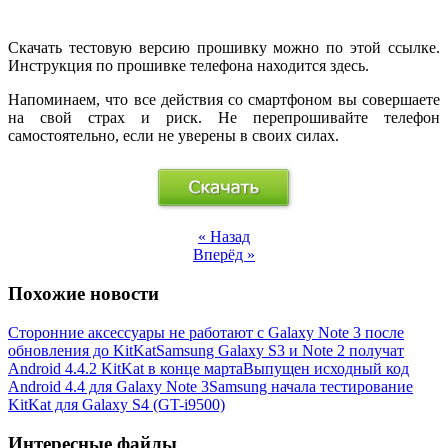
Скачать тестовую версию прошивку можно по этой ссылке.
Инструкция по прошивке телефона находится здесь.
Напоминаем, что все действия со смартфоном вы совершаете
на свой страх и риск. Не перепрошивайте телефон
самостоятельно, если не уверены в своих силах.
« Назад
Вперёд »
Похожие новости
Сторонние аксессуары не работают с Galaxy Note 3 после
обновления до KitKat
Samsung Galaxy S3 и Note 2 получат
Android 4.4.2 KitKat в конце марта
Выпущен исходный код
Android 4.4 для Galaxy Note 3
Samsung начала тестирование
KitKat для Galaxy S4 (GT-i9500)
Интересные файлы