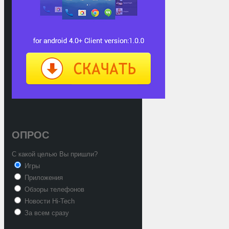
ОПРОС
С какой целью Вы пришли?
Игры
Приложения
Обзоры телефонов
Новости Hi-Tech
За всем сразу