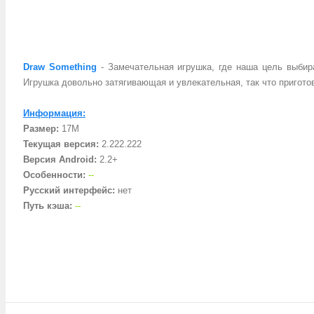
Draw Something
- Замечательная игрушка, где наша цель выбира
Игрушка довольно затягивающая и увлекательная, так что пригото
Информация:
Размер:
17M
Текущая версия:
2.222.222
Версия Android:
2.2+
Особенности:
-
-
Русский интерфейс:
нет
Путь кэша:
-
-