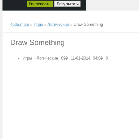
Голосовать
Результаты
4pda.mobi
»
Игры
»
Логические
» Draw Something
Draw Something
Игры
»
Логические
890
11-01-2014, 04:08
0