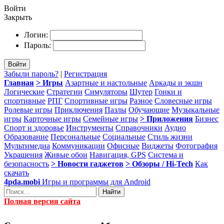
Войти
Закрыть
Логин:
Пароль:
Войти
Забыли пароль?
|
Регистрация
Главная
> Игры
Азартные и настольные
Аркады и экшн
Логические
Стратегии
Симуляторы
Шутер
Гонки и
спортивные
РПГ
Спортивные игры
Разное
Словесные игры
Ролевые игры
Приключения
Пазлы
Обучающие
Музыкальные
игры
Карточные игры
Семейные игры
> Приложения
Бизнес
Спорт и здоровье
Инструменты
Справочники
Аудио
Образование
Персональные
Социальные
Стиль жизни
Мультимедиа
Коммуникации
Офисные
Виджеты
Фотография
Украшения
Живые обои
Навигация, GPS
Система и
безопасность
> Новости гаджетов
> Обзоры / Hi-Tech
Как
скачать
4pda.mobi
Игры и программы для Android
Найти
Полная версия сайта