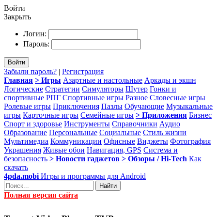
Войти
Закрыть
Логин:
Пароль:
Войти
Забыли пароль?
|
Регистрация
Главная
> Игры
Азартные и настольные
Аркады и экшн
Логические
Стратегии
Симуляторы
Шутер
Гонки и
спортивные
РПГ
Спортивные игры
Разное
Словесные игры
Ролевые игры
Приключения
Пазлы
Обучающие
Музыкальные
игры
Карточные игры
Семейные игры
> Приложения
Бизнес
Спорт и здоровье
Инструменты
Справочники
Аудио
Образование
Персональные
Социальные
Стиль жизни
Мультимедиа
Коммуникации
Офисные
Виджеты
Фотография
Украшения
Живые обои
Навигация, GPS
Система и
безопасность
> Новости гаджетов
> Обзоры / Hi-Tech
Как
скачать
4pda.mobi
Игры и программы для Android
Найти
Полная версия сайта