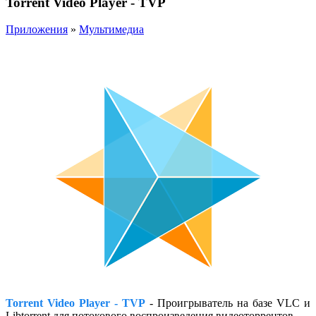
Torrent Video Player - TVP
Приложения
»
Мультимедиа
Torrent Video Player - TVP
- Проигрыватель на базе VLC и
Libtorrent для потокового воспроизведения видеоторрентов.