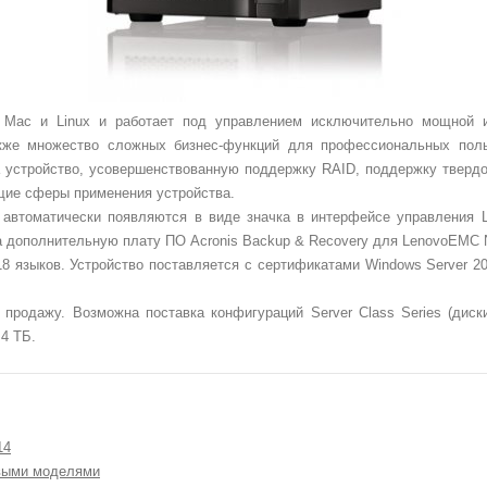
 Mac и Linux и работает под управлением исключительно мощной и 
кже множество сложных бизнес-функций для профессиональных поль
а устройство, усовершенствованную поддержку RAID, поддержку твердо
щие сферы применения устройства.
автоматически появляются в виде значка в интерфейсе управления L
 за дополнительную плату ПО Acronis Backup & Recovery для LenovoEMC NA
 языков. Устройство поставляется с сертификатами Windows Server 20
родажу. Возможна поставка конфигураций Server Class Series (диски 
4 ТБ.
14
овыми моделями