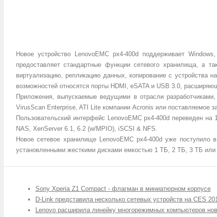
Новое устройство LenovoEMC px4-400d поддерживает Windows,
предоставляет стандартные функции сетевого хранилища, а та
виртуализацию, репликацию данных, копирование с устройства н
возможностей относятся порты HDMI, eSATA и USB 3.0, расширяю
Приложения, выпускаемые ведущими в отрасли разработчиками, 
VirusScan Enterprise, ATI Lite компании Acronis или поставляемое
Пользовательский интерфейс LenovoEMC px4-400d переведен на 18
NAS, XenServer 6.1, 6.2 (w/MPIO), iSCSI & NFS.
Новое сетевое хранилище LenovoEMC px4-400d уже поступило в п
установленными жесткими дисками емкостью 1 ТБ, 2 ТБ, 3 ТБ или 
Sony Xperia Z1 Compact - флагман в миниатюрном корпусе
D-Link представила несколько сетевых устройств на CES 20
Lenovo расширила линейку многорежимных компьютеров н