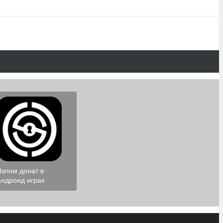
Взлом донат в
андроид играх