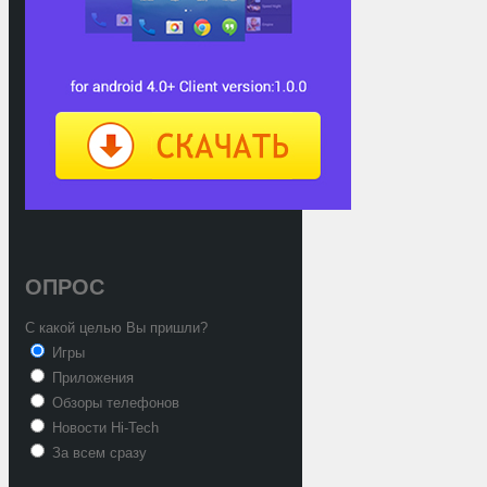
ОПРОС
С какой целью Вы пришли?
Игры
Приложения
Обзоры телефонов
Новости Hi-Tech
За всем сразу