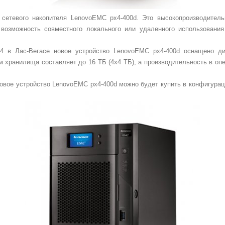
сетевого накопителя LenovoEMC px4-400d. Это высокопроизводитель
 возможность совместного локального или удаленного использовани
 в Лас-Вегасе новое устройство LenovoEMC px4-400d оснащено диск
хранилища составляет до 16 ТБ (4x4 ТБ), а производительность в оп
новое устройство LenovoEMC px4-400d можно будет купить в конфигурац