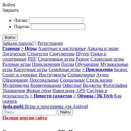
Войти
Закрыть
Логин:
Пароль:
Войти
Забыли пароль?
|
Регистрация
Главная
> Игры
Азартные и настольные
Аркады и экшн
Логические
Стратегии
Симуляторы
Шутер
Гонки и
спортивные
РПГ
Спортивные игры
Разное
Словесные игры
Ролевые игры
Приключения
Пазлы
Обучающие
Музыкальные
игры
Карточные игры
Семейные игры
> Приложения
Бизнес
Спорт и здоровье
Инструменты
Справочники
Аудио
Образование
Персональные
Социальные
Стиль жизни
Мультимедиа
Коммуникации
Офисные
Виджеты
Фотография
Украшения
Живые обои
Навигация, GPS
Система и
безопасность
> Новости гаджетов
> Обзоры / Hi-Tech
Как
скачать
4pda.mobi
Игры и программы для Android
Найти
Полная версия сайта