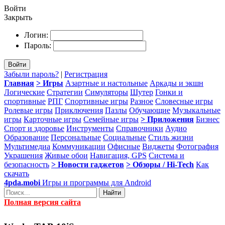
Войти
Закрыть
Логин:
Пароль:
Войти
Забыли пароль?
|
Регистрация
Главная
> Игры
Азартные и настольные
Аркады и экшн
Логические
Стратегии
Симуляторы
Шутер
Гонки и
спортивные
РПГ
Спортивные игры
Разное
Словесные игры
Ролевые игры
Приключения
Пазлы
Обучающие
Музыкальные
игры
Карточные игры
Семейные игры
> Приложения
Бизнес
Спорт и здоровье
Инструменты
Справочники
Аудио
Образование
Персональные
Социальные
Стиль жизни
Мультимедиа
Коммуникации
Офисные
Виджеты
Фотография
Украшения
Живые обои
Навигация, GPS
Система и
безопасность
> Новости гаджетов
> Обзоры / Hi-Tech
Как
скачать
4pda.mobi
Игры и программы для Android
Найти
Полная версия сайта