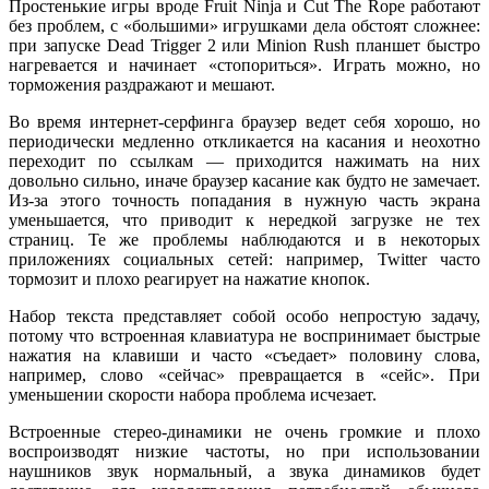
Простенькие игры вроде Fruit Ninja и Cut The Rope работают
без проблем, с «большими» игрушками дела обстоят сложнее:
при запуске Dead Trigger 2 или Minion Rush планшет быстро
нагревается и начинает «стопориться». Играть можно, но
торможения раздражают и мешают.
Во время интернет-серфинга браузер ведет себя хорошо, но
периодически медленно откликается на касания и неохотно
переходит по ссылкам — приходится нажимать на них
довольно сильно, иначе браузер касание как будто не замечает.
Из-за этого точность попадания в нужную часть экрана
уменьшается, что приводит к нередкой загрузке не тех
страниц. Те же проблемы наблюдаются и в некоторых
приложениях социальных сетей: например, Twitter часто
тормозит и плохо реагирует на нажатие кнопок.
Набор текста представляет собой особо непростую задачу,
потому что встроенная клавиатура не воспринимает быстрые
нажатия на клавиши и часто «съедает» половину слова,
например, слово «сейчас» превращается в «сейс». При
уменьшении скорости набора проблема исчезает.
Встроенные стерео-динамики не очень громкие и плохо
воспроизводят низкие частоты, но при использовании
наушников звук нормальный, а звука динамиков будет