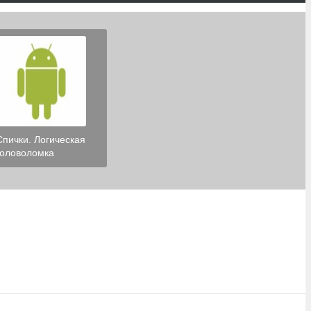
Спички. Логическая
головоломка