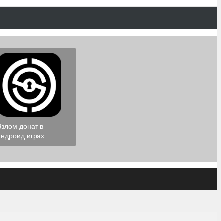
Взлом донат в
андроид играх