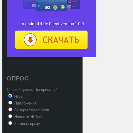
ОПРОС
С какой целью Вы пришли?
Игры
Приложения
Обзоры телефонов
Новости Hi-Tech
За всем сразу