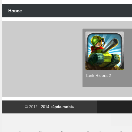
Новое
Tank Riders 2
© 2012 - 2014 «
4pda.mobi
»