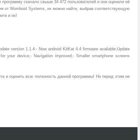
ю программу скачало свыше 34 472 пользователей и они оценили её
ения от Womboid Systems, их можно найти, выбрав соответствующую
ите и их!
pdate version 1.1.4:
- Now android KitKat 4.4 firmware available;
Update
 for your device;
- Navigation improved;
- Smaller smartphone screens
та и оценить всю полезность данной программы! Но перед этим не