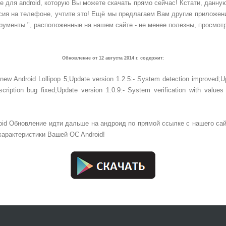
 для android, которую Вы можете скачать прямо сейчас! Кстати, данну
ерсия на телефоне, учтите это! Ещё мы предлагаем Вам другие прилож
рументы
", расположенные на нашем сайте - не менее полезны, просмотр
Обновление от 12 августа 2014 г. содержит:
new Android Lollipop 5;
Update version 1.2.5:
- System detection improved;
U
scription bug fixed;
Update version 1.0.9:
- System verification with values
oid Обновление идти дальше на андроид по прямой ссылке с нашего сай
характеристики Вашей OC Android!