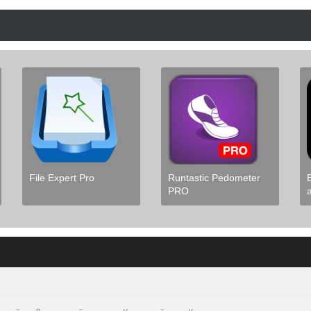
File Expert Pro
Runtastic Pedometer
PRO