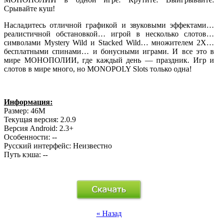
Срывайте куш!
Насладитесь отличной графикой и звуковыми эффектами…
реалистичной обстановкой… игрой в несколько слотов…
символами Mystery Wild и Stacked Wild… множителем 2X…
бесплатными спинами… и бонусными играми. И все это в
мире МОНОПОЛИИ, где каждый день — праздник. Игр и
слотов в мире много, но MONOPOLY Slots только одна!
Информация:
Размер: 46M
Текущая версия: 2.0.9
Версия Android: 2.3+
Особенности: --
Русский интерфейс: Неизвестно
Путь кэша: --
« Назад